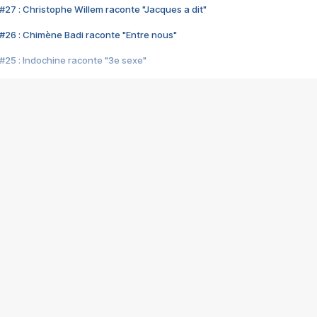
#27 : Christophe Willem raconte "Jacques a dit"
#26 : Chimène Badi raconte "Entre nous"
#25 : Indochine raconte "3e sexe"
#24 : Zaho raconte "C'est chelou"
#23 : Patrick Bruel raconte "Au café des délices"
#22 : Kyo raconte "Le chemin"
#21 : Nolwenn Leroy raconte "Cassé"
#20 : Patrick Hernandez raconte "Born to be alive"
#19 : Lorie raconte "Près de moi"
#18 : Michael Jones raconte "A nos actes manqués" (avec Jean-Jacque
#17 : Khaled raconte "Aïcha"
#16 : Corneille raconte "Parce qu'on vient de loin"
#15 : Indochine raconte "L'aventurier"