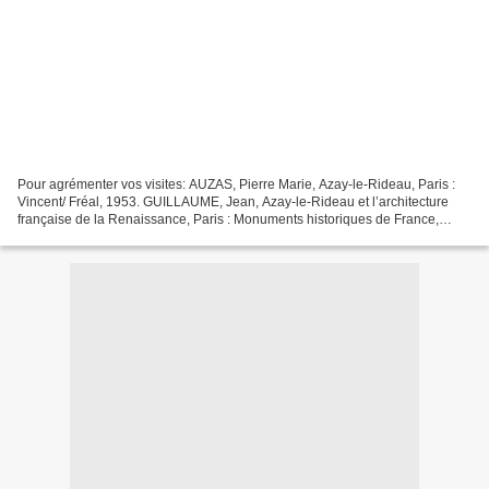
Pour agrémenter vos visites: AUZAS, Pierre Marie, Azay-le-Rideau, Paris :
Vincent/ Fréal, 1953. GUILLAUME, Jean, Azay-le-Rideau et l’architecture
française de la Renaissance, Paris : Monuments historiques de France,
1976. LEVEEL, Pierre, Azay-le-Rideau,...