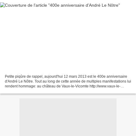
Petite piqûre de rappel, aujourd'hui 12 mars 2013 est le 400e anniversaire
d'André Le Nôtre. Tout au long de cette année de multiples manifestations lui
rendent hommage: au château de Vaux-le-Vicomte http://www.vaux-le-
vicomte.com/actualites#59 au château...