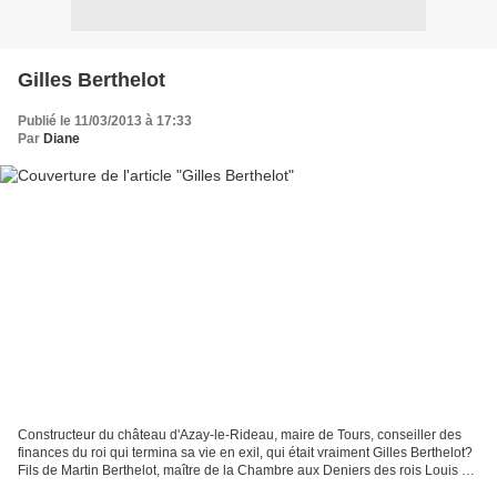
Gilles Berthelot
Publié le 11/03/2013 à 17:33
Par
Diane
Constructeur du château d'Azay-le-Rideau, maire de Tours, conseiller des
finances du roi qui termina sa vie en exil, qui était vraiment Gilles Berthelot?
Fils de Martin Berthelot, maître de la Chambre aux Deniers des rois Louis XII
et Charles VIII et...