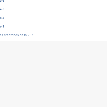
e 6
e 5
e 4
e 3
s créatrices de la VF !
e 2
e 1
e Mektoub My Love arrive enfin ! Rencontre avec Shaïn Boumedine et Sal
i : après Toni en famille
elle réalise le bouleversant Dites lui que je l'aime
ais ! Rencontre autour de Vie privée de Rebecca Zlotowski
 de Marguerite, Grave... Rencontre avec Ella Rumpf
 Les Rêveurs, un film intime sur la santé mentale