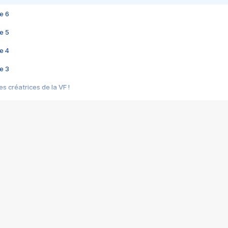
e 6
e 5
e 4
e 3
s créatrices de la VF !
e 2
e 1
e Mektoub My Love arrive enfin ! Rencontre avec Shaïn Boumedine et Sal
i : après Toni en famille
elle réalise le bouleversant Dites lui que je l'aime
ais ! Rencontre autour de Vie privée de Rebecca Zlotowski
 de Marguerite, Grave... Rencontre avec Ella Rumpf