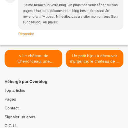
J’aime beaucoup votre blog. Un plaisir de venir flâner sur vos
pages. Une belle découverte et blog très intéressant. Je
reviendrai m’y poser. N’hésitez pas à visiter mon univers (lien
sur pseudo). Au plaisir.
Répondre
< Le château de
Un petit bijou à découvrir
Chenonceau, une
d'urgence: le château de la
architecture du bord de
diablesse à Marcilly sur
l’eau (partie 2)
Meaulne >
Hébergé par Overblog
Top articles
Pages
Contact
Signaler un abus
C.G.U.