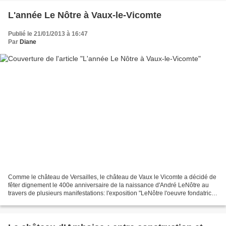
L'année Le Nôtre à Vaux-le-Vicomte
Publié le 21/01/2013 à 16:47
Par
Diane
Comme le château de Versailles, le château de Vaux le Vicomte a décidé de
fêter dignement le 400e anniversaire de la naissance d'André LeNôtre au
travers de plusieurs manifestations: l'exposition "LeNôtre l'oeuvre fondatrice"
qui mettra en scène une maquette...