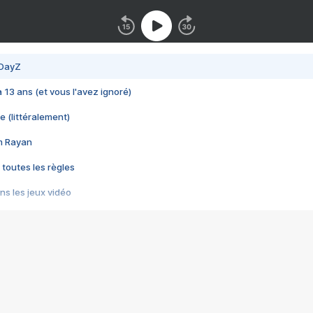
 DayZ
 a 13 ans (et vous l'avez ignoré)
e (littéralement)
im Rayan
 toutes les règles
s les jeux vidéo
us choquant de Rockstar ? - Le scandale BULLY
e plus moche de Steam
du RÊVE tourne au CAUCHEMAR
pendant 8 heures